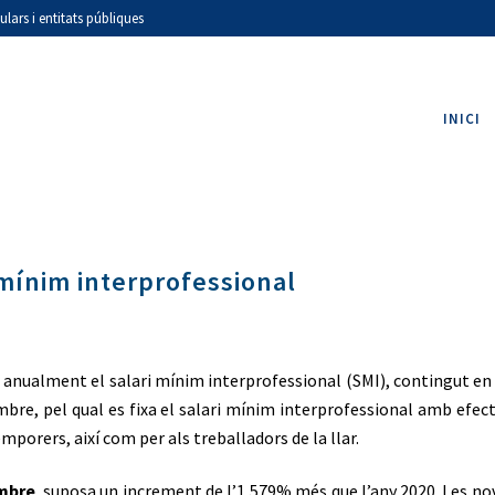
ars i entitats públiques
INICI
mínim interprofessional
nualment el salari mínim interprofessional (SMI), contingut en l’a
mbre, pel qual es fixa el salari mínim interprofessional amb efe
mporers, així com per als treballadors de la llar.
embre
, suposa un increment de l’1,579% més que l’any 2020. Les nov