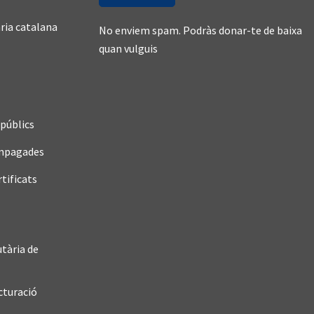
ària catalana
No enviem spam. Podràs donar-te de baixa
quan vulguis
públics
impagades
rtificats
utària de
ucturació