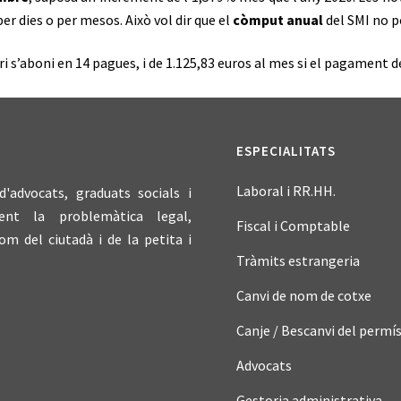
per dies o per mesos. Això vol dir que el
còmput anual
del SMI no p
 s’aboni en 14 pagues, i de 1.125,83 euros al mes si el pagament de
ESPECIALITATS
Laboral i RR.HH.
advocats, graduats socials i
ent la problemàtica legal,
Fiscal i Comptable
om del ciutadà i de la petita i
Tràmits estrangeria
Canvi de nom de cotxe
Canje / Bescanvi del permís
Advocats
Gestoria administrativa