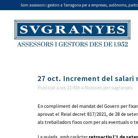
Som assessors i gestors a Tarragona per a empreses, autònoms, particul
27 oct.
Increment del salari 
Publicat a les 21:43h
a
Noticies
per
sugranyes
En compliment del mandat del Govern per fixar a
aprovat el Reial decret 817/2021, de 28 de sete
als treballadors fixos com per als eventuals o te
La pujada, amb caràcter
retroactiu l’1 de set