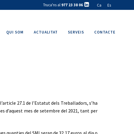
Truca'ns al
977 23 38 06
Ca
Es
QUI SOM
ACTUALITAT
SERVEIS
CONTACTE
rticle 27.1 de l’Estatut dels Treballadors, s’ha
ctes d’aquest mes de setembre del 2021, tant per
es quanties del SMI seran de 32,17 euros al dia o