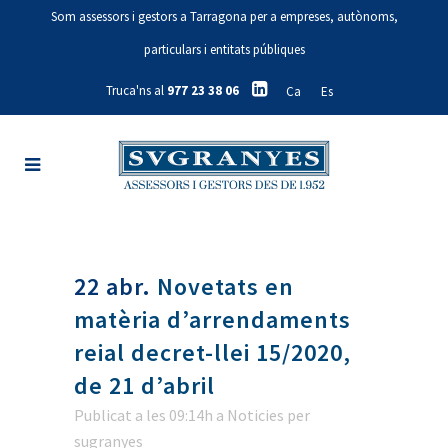
Som assessors i gestors a Tarragona per a empreses, autònoms,
particulars i entitats públiques
Truca'ns al
977 23 38 06
Ca
Es
22 abr.
Novetats en
matèria d’arrendaments
reial decret-llei 15/2020,
de 21 d’abril
Publicat a les 09:14h
a
Noticies
per
sugranyes