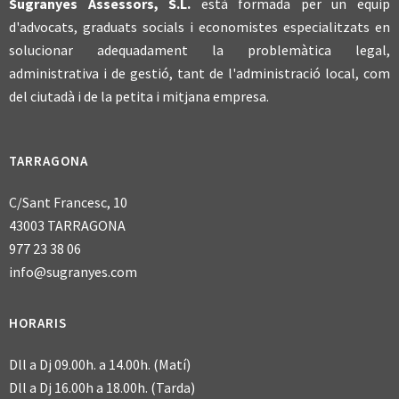
Sugranyes Assessors, S.L.
està formada per un equip
d'advocats, graduats socials i economistes especialitzats en
solucionar adequadament la problemàtica legal,
administrativa i de gestió, tant de l'administració local, com
del ciutadà i de la petita i mitjana empresa.
TARRAGONA
C/Sant Francesc, 10
43003 TARRAGONA
977 23 38 06
info@sugranyes.com
HORARIS
Dll a Dj 09.00h. a 14.00h. (Matí)
Dll a Dj 16.00h a 18.00h. (Tarda)