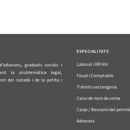
ESPECIALITATS
Laboral i RR.HH.
advocats, graduats socials i
ent la problemàtica legal,
Fiscal i Comptable
om del ciutadà i de la petita i
Tràmits estrangeria
Canvi de nom de cotxe
Canje / Bescanvi del permís
Advocats