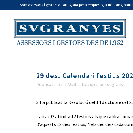
Som assessors i gestors a Tarragona per a empreses, autònoms, particul
29 des.
Calendari festius 20
Publicat a les 17:05h
a
Noticies
per
sugranyes
S’ha publicat la Resolució del 14 d’octubre del 20
L’any 2022 tindrà 12 festius als que caldrà sumar
D’aquests 12 dies festius, 4 els decideix cada c