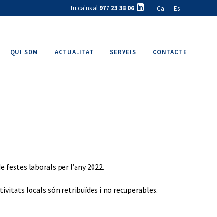
Truca'ns al
977 23 38 06
Ca
Es
QUI SOM
ACTUALITAT
SERVEIS
CONTACTE
de festes laborals per l’any 2022.
tivitats locals són retribuïdes i no recuperables.