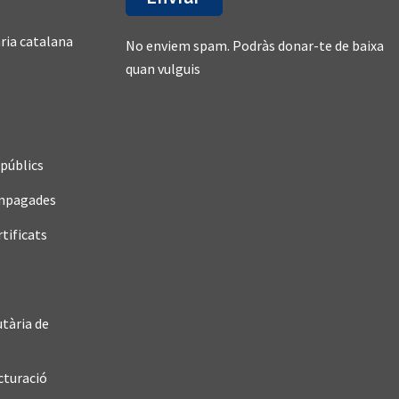
ària catalana
No enviem spam. Podràs donar-te de baixa
quan vulguis
públics
impagades
rtificats
utària de
ucturació