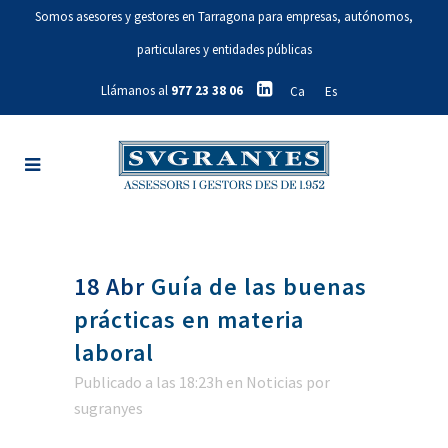
Somos asesores y gestores en Tarragona para empresas, autónomos,
particulares y entidades públicas
Llámanos al
977 23 38 06
Ca
Es
18 Abr
Guía de las buenas
prácticas en materia
laboral
Publicado a las 18:23h
en
Noticias
por
sugranyes