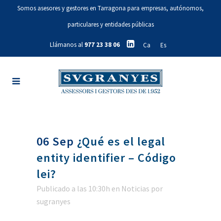
Somos asesores y gestores en Tarragona para empresas, autónomos,
particulares y entidades públicas
Llámanos al
977 23 38 06
Ca
Es
06 Sep
¿Qué es el legal
entity identifier – Código
lei?
Publicado a las 10:30h
en
Noticias
por
sugranyes