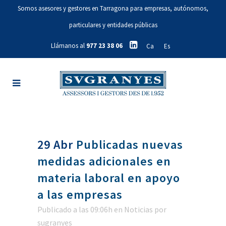
Somos asesores y gestores en Tarragona para empresas, autónomos,
particulares y entidades públicas
Llámanos al
977 23 38 06
Ca
Es
29 Abr
Publicadas nuevas
medidas adicionales en
materia laboral en apoyo
a las empresas
Publicado a las 09:06h
en
Noticias
por
sugranyes